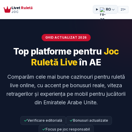
Livet
Ruletă
RO
21+
JOC
GHID ACTUALIZAT 2026
Top platforme pentru
Joc
Ruletă Live
în AE
Comparăm cele mai bune cazinouri pentru
ruletă
live online
, cu accent pe bonusuri reale, viteza
retragerilor și experiența pe mobil pentru jucătorii
din Emiratele Arabe Unite.
Verificare editorială
Bonusuri actualizate
Focus pe joc responsabil