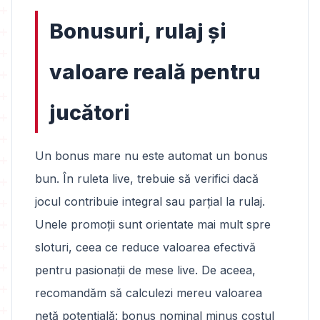
Bonusuri, rulaj și
valoare reală pentru
jucători
Un bonus mare nu este automat un bonus
bun. În ruleta live, trebuie să verifici dacă
jocul contribuie integral sau parțial la rulaj.
Unele promoții sunt orientate mai mult spre
sloturi, ceea ce reduce valoarea efectivă
pentru pasionații de mese live. De aceea,
recomandăm să calculezi mereu valoarea
netă potențială: bonus nominal minus costul