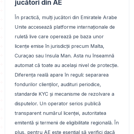
jucători din AE
În practică, mulți jucători din Emiratele Arabe
Unite accesează platforme internaționale de
ruletă live care operează pe baza unor
licențe emise în jurisdicții precum Malta,
Curaçao sau Insula Man. Asta nu înseamnă
automat că toate au același nivel de protecție.
Diferența reală apare în reguli: separarea
fondurilor clienților, audituri periodice,
standarde KYC și mecanisme de rezolvare a
disputelor. Un operator serios publică
transparent numărul licenței, autoritatea
emitentă și termenii de eligibilitate regională. În
plus, pentru AE este esențial să verifici dacă