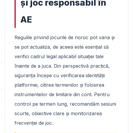
și joc responsabil în
AE
Regulile privind jocurile de noroc pot varia și
se pot actualiza, de aceea este esențial să
verifici cadrul legal aplicabil situației tale
înainte de a juca. Din perspectivă practică,
siguranța începe cu verificarea identității
platformei, citirea termenilor și folosirea
instrumentelor de limitare din cont. Pentru
control pe termen lung, recomandăm sesiuni
scurte, obiective clare și monitorizarea
frecvenței de joc.