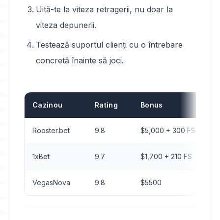
Uită-te la viteza retragerii, nu doar la
viteza depunerii.
Testează suportul clienți cu o întrebare
concretă înainte să joci.
Cazinou
Rating
Bonus
Rooster.bet
9.8
$5,000 + 300 FS
1xBet
9.7
$1,700 + 210 FS
VegasNova
9.8
$5500