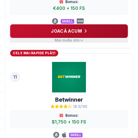
Bonus:
€400 + 150 FS
SKRILL
JOACĂ ACUM
Mai multe info
CELE MAI RAPIDE PLĂȚI
DE CE NE PLACE
RTP: 97%
Min Deposit: $5
Payout speed: Instant
11
Casino Games: 5500+
BINE DE ȘTIUT
Betwinner
Smaller welcome bonus
(8.5/10)
Bonus:
$1,750 + 150 FS
SKRILL