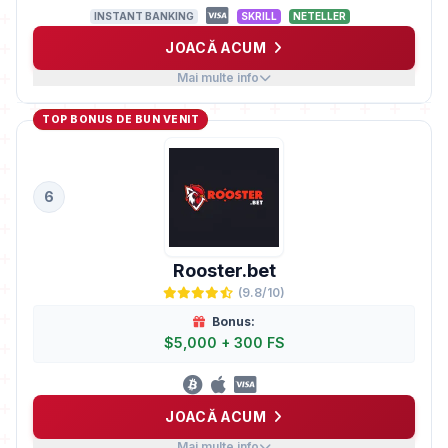
INSTANT BANKING
SKRILL
NETELLER
JOACĂ ACUM
Mai multe info
TOP BONUS DE BUN VENIT
DE CE NE PLACE
RTP: 96%
Min Deposit: $20
Payout speed: 12–24 hours
6
Casino Games: 5401+
BINE DE ȘTIUT
Rooster.bet
Fewer ongoing promotions compared to bigger casinos
(9.8/10)
Bonus:
$5,000 + 300 FS
JOACĂ ACUM
Mai multe info