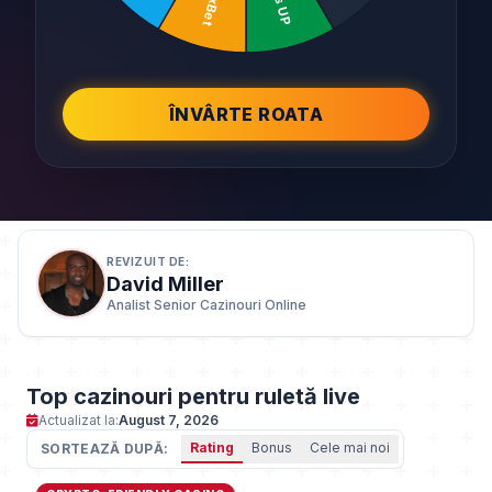
ÎNVÂRTE ROATA
REVIZUIT DE:
David Miller
Analist Senior Cazinouri Online
Top cazinouri pentru ruletă live
Actualizat la:
August 7, 2026
Rating
Bonus
Cele mai noi
SORTEAZĂ DUPĂ: