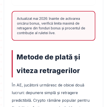
Actualizat mai 2026: înainte de activarea
oricărui bonus, verifică limita maximă de
retragere din fonduri bonus și procentul de
contribuție al ruletei live.
Metode de plată și
viteza retragerilor
În AE, jucătorii urmăresc de obicei două
lucruri: depunere simplă și retragere
predictibilă. Crypto rămâne popular pentru