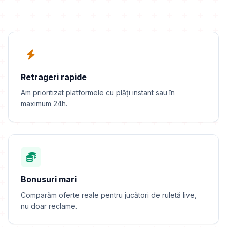
DE CE NE PLACE
RTP: 96%
Min Deposit: $1
Payout speed: 1-24 hours
Casino Games: 8500+
BINE DE ȘTIUT
Retrageri rapide
Design may not appeal to all
Am prioritizat platformele cu plăți instant sau în
maximum 24h.
Bonusuri mari
Comparăm oferte reale pentru jucători de ruletă live,
nu doar reclame.