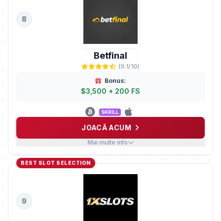
Min Deposit: $1
Payout speed: Up to 24 hours
8
Casino Games: 5000+
BINE DE ȘTIUT
Betfinal
Higher wagering requirements
(9.1/10)
Bonus:
$3,500 + 200 FS
SKRILL
JOACĂ ACUM
Mai multe info
BEST SLOT SELECTION
DE CE NE PLACE
RTP: 96%
Min Deposit: $5
Payout speed: 1-24 hours
9
Casino Games: 10000+