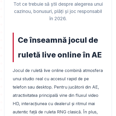
Tot ce trebuie să știi despre alegerea unui
cazinou, bonusuri, plăți și joc responsabil
în 2026.
Ce înseamnă jocul de
ruletă live online în AE
Jocul de ruletă live online combină atmosfera
unui studio real cu accesul rapid de pe
telefon sau desktop. Pentru jucătorii din AE,
atractivitatea principală vine din fluxul video
HD, interacțiunea cu dealerul și ritmul mai
autentic față de ruleta RNG clasică. În plus,