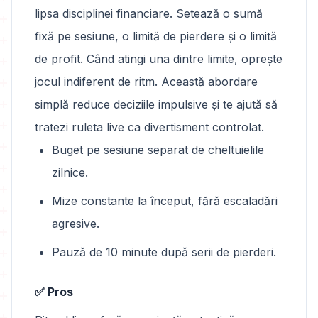
lipsa disciplinei financiare. Setează o sumă
fixă pe sesiune, o limită de pierdere și o limită
de profit. Când atingi una dintre limite, oprește
jocul indiferent de ritm. Această abordare
simplă reduce deciziile impulsive și te ajută să
tratezi ruleta live ca divertisment controlat.
Buget pe sesiune separat de cheltuielile
zilnice.
Mize constante la început, fără escaladări
agresive.
Pauză de 10 minute după serii de pierderi.
✅ Pros