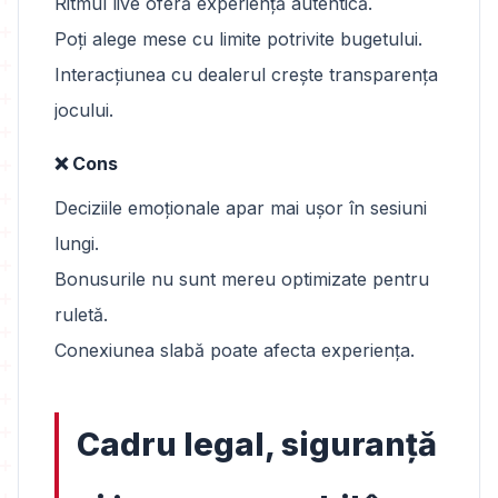
Ritmul live oferă experiență autentică.
Poți alege mese cu limite potrivite bugetului.
Interacțiunea cu dealerul crește transparența
jocului.
❌ Cons
Deciziile emoționale apar mai ușor în sesiuni
lungi.
Bonusurile nu sunt mereu optimizate pentru
ruletă.
Conexiunea slabă poate afecta experiența.
Cadru legal, siguranță