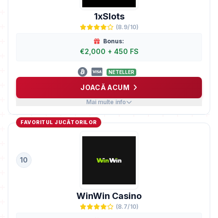
BINE DE ȘTIUT
1xSlots
Withdrawal processing can be slow
(8.9/10)
Bonus:
€2,000 + 450 FS
NETELLER
JOACĂ ACUM
Mai multe info
FAVORITUL JUCĂTORILOR
DE CE NE PLACE
RTP: 96%
Min Deposit: $1
Payout speed: Up to 24 hours
10
Casino Games: 9000+
BINE DE ȘTIUT
WinWin Casino
Support not always 24/7
(8.7/10)