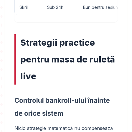
Skrill
Sub 24h
Bun pentru sesiuni dese
Strategii practice
pentru masa de ruletă
live
Controlul bankroll-ului înainte
de orice sistem
Nicio strategie matematică nu compensează