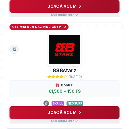
JOACĂ ACUM
Mai multe info
CEL MAI BUN CAZINOU CRYPTO
DE CE NE PLACE
RTP: 96%
Min Deposit: $1
Payout speed: Under 1 hour
12
Casino Games: 7000+
BINE DE ȘTIUT
888starz
Limited table game selection
(8.3/10)
Bonus:
€1,500 + 150 FS
SKRILL
NEOSURF
JOACĂ ACUM
Mai multe info